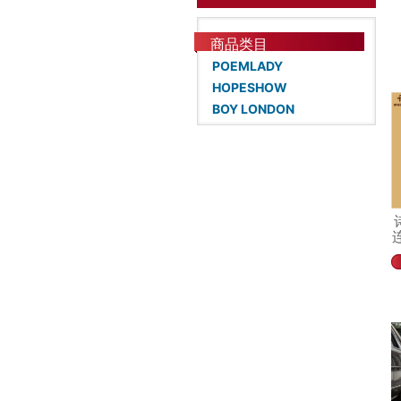
商品类目
POEMLADY
HOPESHOW
BOY LONDON